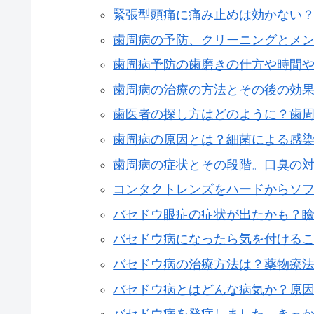
緊張型頭痛に痛み止めは効かない
歯周病の予防、クリーニングとメ
歯周病予防の歯磨きの仕方や時間
歯周病の治療の方法とその後の効
歯医者の探し方はどのように？歯
歯周病の原因とは？細菌による感
歯周病の症状とその段階。口臭の
コンタクトレンズをハードからソ
バセドウ眼症の症状が出たかも？
バセドウ病になったら気を付ける
バセドウ病の治療方法は？薬物療
バセドウ病とはどんな病気か？原