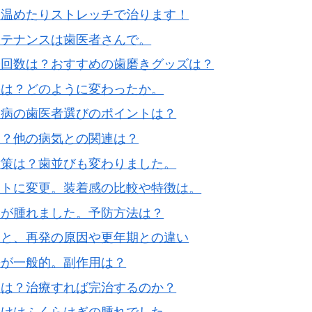
？温めたりストレッチで治ります！
ンテナンスは歯医者さんで。
や回数は？おすすめの歯磨きグッズは？
果は？どのように変わったか。
周病の歯医者選びのポイントは？
染？他の病気との関連は？
対策は？歯並びも変わりました。
フトに変更。装着感の比較や特徴は。
瞼が腫れました。予防方法は？
こと、再発の原因や更年期との違い
法が一般的。副作用は？
因は？治療すれば完治するのか？