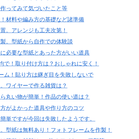
や作ってみて気づいたこと等
ジ！材料や編み方の基礎など諸準備
設置。アレンジも工夫次第！
作製。型紙から自作での体験談
のに必要な型紙とあった方がいい道具
0均で！取り付け方は？おしゃれに安く！
ォーム！貼り方は継ぎ目を失敗しないで
り。ワイヤーで作る雑貨は？
なら丸い物が簡単！作品の使い道は？
た方がよかった道具や作り方のコツ
は簡単ですが今回は失敗したようです。
ク。型紙は無料あり！フォトフレームを作製！