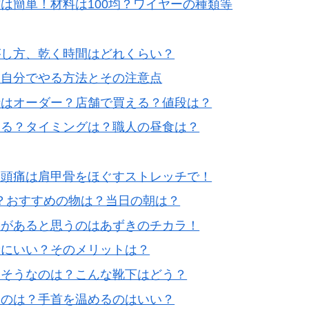
は簡単！材料は100均？ワイヤーの種類等
がし方、乾く時間はどれくらい？
。自分でやる方法とその注意点
時はオーダー？店舗で買える？値段は？
する？タイミングは？職人の昼食は？
や頭痛は肩甲骨をほぐすストレッチで！
？おすすめの物は？当日の朝は？
果があると思うのはあずきのチカラ！
康にいい？そのメリットは？
きそうなのは？こんな靴下はどう？
くのは？手首を温めるのはいい？