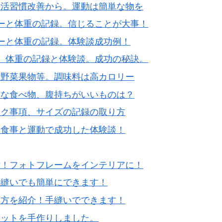
生活習慣改善から。運動は簡単な物を
ーと体重の記録。信じることが大事！
ーと体重の記録。体験談成功例！
。体重の記録と体験談。成功の秘訣。
や野菜果物等。調味料は高カロリー
適な食べ物、腹持ちがいいものは？
ック事項、サイズの記録の取り方
？食事と運動で成功した体験談！
方！フォトフレームをインテリアに！
手縫いでも簡単にできます！
り方を紹介！手縫いでできます！
ケットを手作りしました。