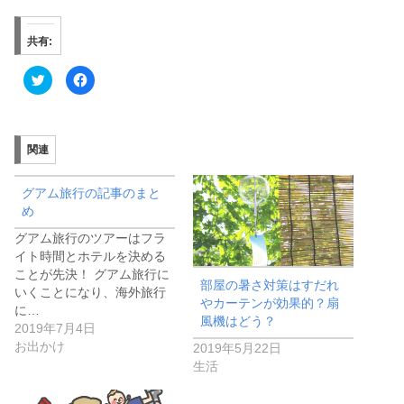
共有:
ク
F
リ
a
ッ
c
ク
e
し
b
て
o
T
o
関連
w
k
i
で
t
共
t
有
グアム旅行の記事のまと
e
す
r
る
め
で
に
共
は
グアム旅行のツアーはフラ
有
ク
(
リ
イト時間とホテルを決める
新
ッ
し
ク
ことが先決！ グアム旅行に
い
し
部屋の暑さ対策はすだれ
いくことになり、海外旅行
ウ
て
やカーテンが効果的？扇
ィ
く
に…
ン
だ
風機はどう？
ド
さ
2019年7月4日
ウ
い
お出かけ
で
(
2019年5月22日
開
新
生活
き
し
ま
い
す
ウ
)
ィ