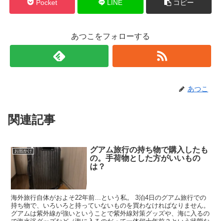
Pocket
LINE
コピー
あつこをフォローする
あつこ
関連記事
グアム旅行の持ち物で購入したも
お出かけ
の。手荷物とした方がいいもの
は？
海外旅行自体がおよそ22年前…という私。 3泊4日のグアム旅行での
持ち物で、いろいろと持っていないものを買わなければなりません。
グアムは紫外線が強いということで紫外線対策グッズや、海に入るの