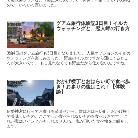
で海水浴グッズなど（海に入るのだって一体何十年前？という状態な
ので）いろいろ買いました。
グアム旅行体験記3日目！イルカ
お出かけ
ウォッチングと、恋人岬の行き方
3泊4日のグアム旅行も3日目となりました。 人気オプションのイルカ
ウォッチングを楽しみました。 野生のイルカですから運によるとこ
ろが大きいです。 もし見れなくても野生だから仕方ないんですね。
おかげ横丁とおはらい町で食べ歩
お出かけ
き！お参りの後はこれ！【体験
談】
伊勢神宮に行ってお参りを済ませたら、次はおはらい町、おかげ横丁
で美味しいもの、ここでしか食べられないものを食べ歩きです！ こ
れが実はメイン？かもしれませんね。 私が頂いた食べ物をご紹介し
ます。