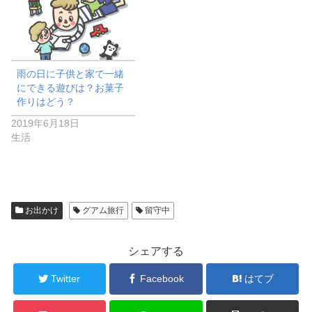
ン
ド
ウ
で
開
き
ま
す
)
雨の日に子供と家で一緒
にできる遊びは？お菓子
作りはどう？
2019年6月18日
生活
お出かけ
グアム旅行
留守中
シェアする
Twitter
Facebook
はてブ