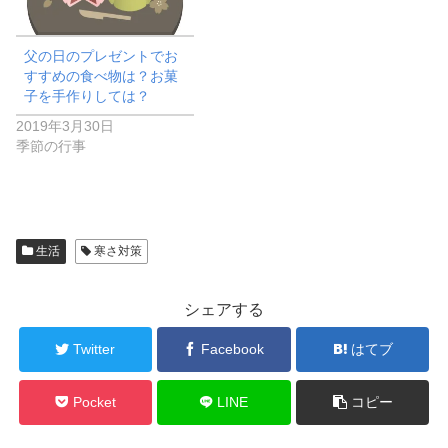
開
き
ま
す
)
父の日のプレゼントでお
すすめの食べ物は？お菓
子を手作りしては？
2019年3月30日
季節の行事
生活
寒さ対策
シェアする
Twitter
Facebook
はてブ
Pocket
LINE
コピー