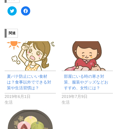
ク
F
リ
a
ッ
c
ク
e
し
b
て
o
T
o
関連
w
k
i
で
t
共
t
有
e
す
r
る
で
に
共
は
有
ク
(
リ
新
ッ
し
ク
い
し
夏バテ防止にいい食材
部屋にいる時の寒さ対
ウ
て
は？食事以外でできる対
策、服装やグッズなどお
ィ
く
ン
だ
策や生活習慣は？
すすめ、女性には？
ド
さ
ウ
い
で
(
2019年6月1日
2019年7月9日
開
新
生活
生活
き
し
ま
い
す
ウ
)
ィ
ン
ド
ウ
で