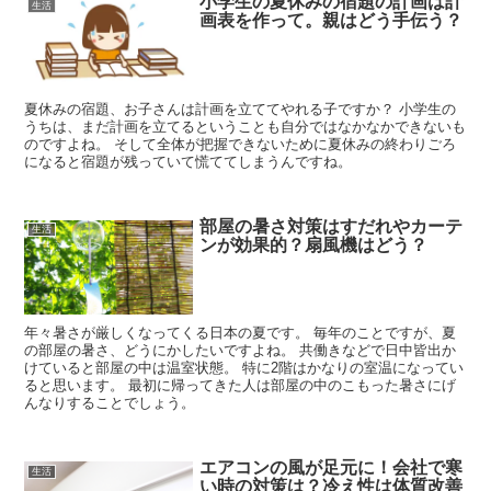
小学生の夏休みの宿題の計画は計
生活
画表を作って。親はどう手伝う？
夏休みの宿題、お子さんは計画を立ててやれる子ですか？ 小学生の
うちは、まだ計画を立てるということも自分ではなかなかできないも
のですよね。 そして全体が把握できないために夏休みの終わりごろ
になると宿題が残っていて慌ててしまうんですね。
部屋の暑さ対策はすだれやカーテ
生活
ンが効果的？扇風機はどう？
年々暑さが厳しくなってくる日本の夏です。 毎年のことですが、夏
の部屋の暑さ、どうにかしたいですよね。 共働きなどで日中皆出か
けていると部屋の中は温室状態。 特に2階はかなりの室温になってい
ると思います。 最初に帰ってきた人は部屋の中のこもった暑さにげ
んなりすることでしょう。
エアコンの風が足元に！会社で寒
生活
い時の対策は？冷え性は体質改善