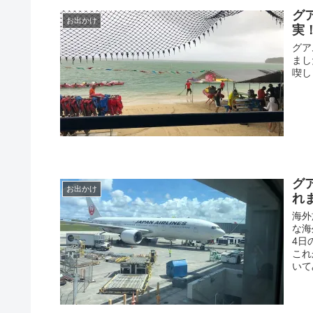
グ
お出かけ
実
グア
まし
喫し
グ
お出かけ
れ
海外
な海
4日
これ
いて