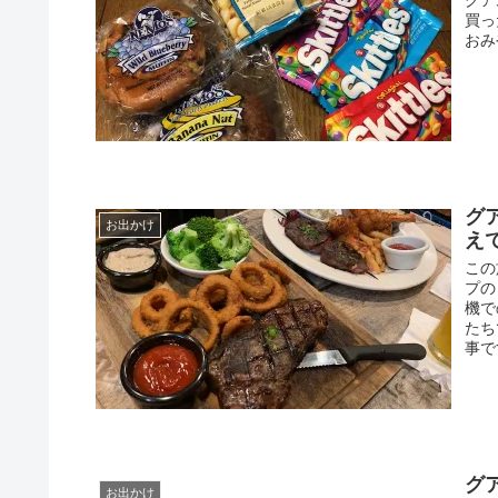
買っ
おみ
グ
お出かけ
え
この
プの
機で
たち
事で
グ
お出かけ