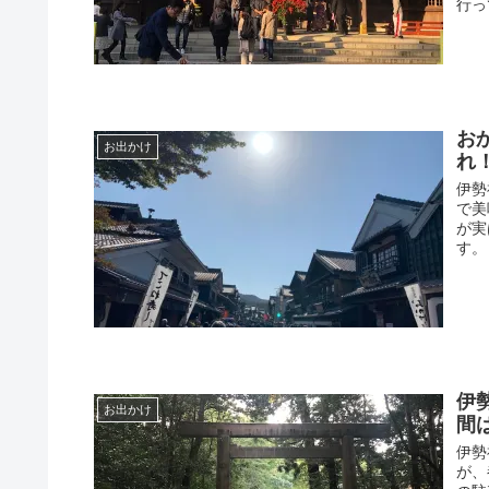
行っ
お
お出かけ
れ
伊勢
で美
が実
す。
伊
お出かけ
間
伊勢
が、