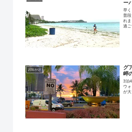
ー
早く
普段
れま
過ご
グ
お出かけ
岬
3泊
ウォ
が大