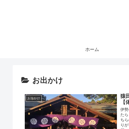
ホーム
お出かけ
猿
お出かけ
【
伊勢
たら
ちら
りが