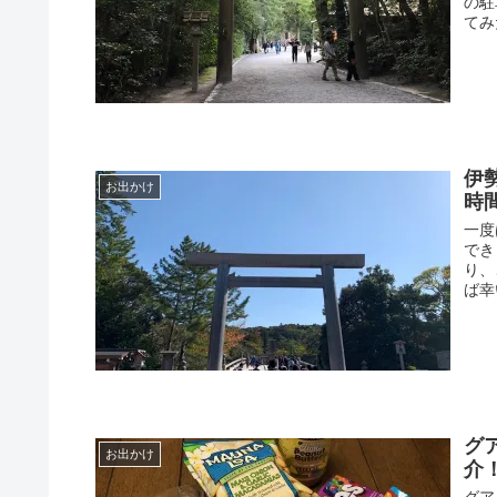
の駐
てみ
伊
お出かけ
時
一度
でき
り、
ば幸
グ
お出かけ
介
グア