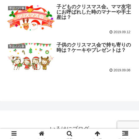
子どものクリスマス会。ママ友宅
季節の行事
にお呼ばれした時のマナーや手土
産は？
2019.09.12
子供のクリスマス会で持ち寄りの
季節の行事
時は？ケーキやプレゼントは？
2019.09.08
いろはにブログ
© 2018 いろはにブログ.