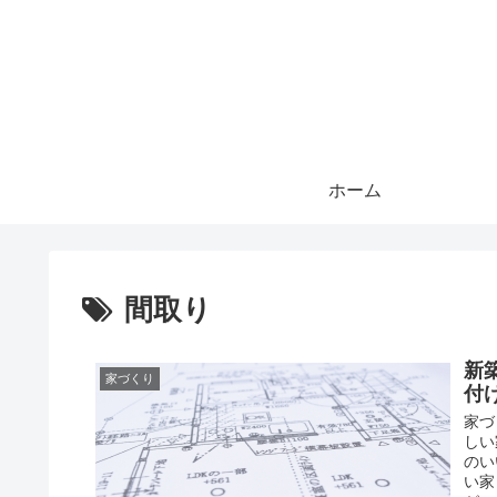
ホーム
間取り
新
家づくり
付
家づ
しい
のい
い家