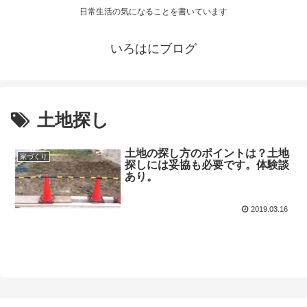
日常生活の気になることを書いています
いろはにブログ
土地探し
土地の探し方のポイントは？土地
家づくり
探しには妥協も必要です。体験談
あり。
2019.03.16